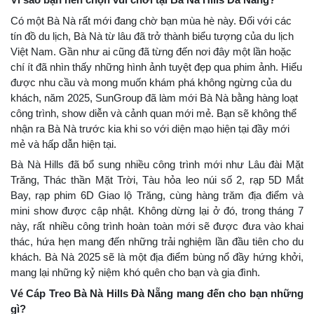
Có một Bà Nà rất mới đang chờ bạn mùa hè này. Đối với các
tín đồ du lịch, Bà Nà từ lâu đã trở thành biểu tượng của du lịch
Việt Nam. Gần như ai cũng đã từng đến nơi đây một lần hoặc
chí ít đã nhìn thấy những hình ảnh tuyệt đẹp qua phim ảnh. Hiểu
được nhu cầu và mong muốn khám phá không ngừng của du
khách, năm 2025, SunGroup đã làm mới Bà Nà bằng hàng loạt
công trình, show diễn và cảnh quan mới mẻ. Bạn sẽ không thể
nhận ra Bà Nà trước kia khi so với diện mạo hiện tại đầy mới
mẻ và hấp dẫn hiện tại.
Bà Nà Hills đã bổ sung nhiều công trình mới như Lâu đài Mặt
Trăng, Thác thần Mặt Trời, Tàu hỏa leo núi số 2, rạp 5D Mắt
Bay, rạp phim 6D Giao lộ Trăng, cùng hàng trăm địa điểm và
mini show được cập nhật. Không dừng lại ở đó, trong tháng 7
này, rất nhiều công trình hoàn toàn mới sẽ được đưa vào khai
thác, hứa hẹn mang đến những trải nghiệm lần đầu tiên cho du
khách. Bà Nà 2025 sẽ là một địa điểm bùng nổ đầy hứng khởi,
mang lại những kỷ niệm khó quên cho bạn và gia đình.
Vé Cáp Treo Bà Nà Hills Đà Nẵng mang đến cho bạn những
gì?