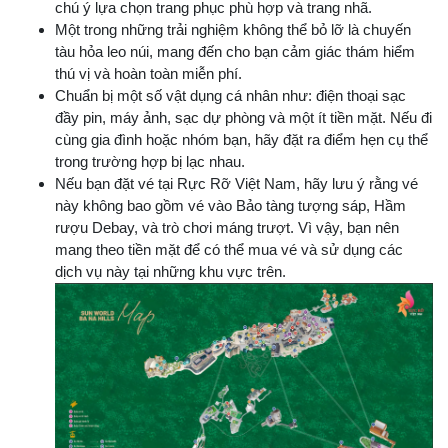
chú ý lựa chọn trang phục phù hợp và trang nhã.
Một trong những trải nghiệm không thể bỏ lỡ là chuyến
tàu hỏa leo núi, mang đến cho bạn cảm giác thám hiểm
thú vị và hoàn toàn miễn phí.
Chuẩn bị một số vật dụng cá nhân như: điện thoại sạc
đầy pin, máy ảnh, sạc dự phòng và một ít tiền mặt. Nếu đi
cùng gia đình hoặc nhóm bạn, hãy đặt ra điểm hẹn cụ thể
trong trường hợp bị lạc nhau.
Nếu bạn đặt vé tại Rực Rỡ Việt Nam, hãy lưu ý rằng vé
này không bao gồm vé vào Bảo tàng tượng sáp, Hầm
rượu Debay, và trò chơi máng trượt. Vì vậy, bạn nên
mang theo tiền mặt để có thể mua vé và sử dụng các
dịch vụ này tại những khu vực trên.