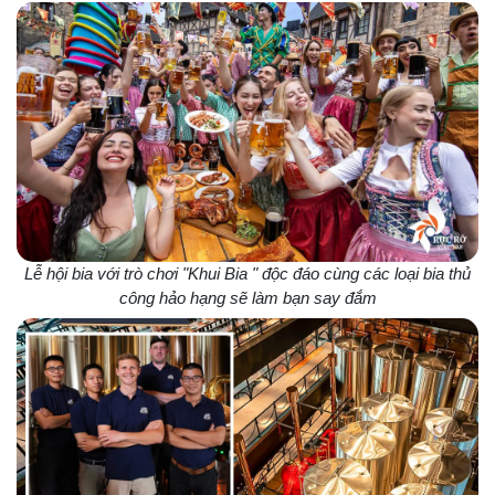
Lễ hội bia với trò chơi "Khui Bia " độc đáo cùng các loại bia thủ
công hảo hạng sẽ làm bạn say đắm