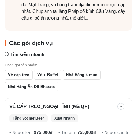
đài Mặt Trăng, và hàng trăm địa điểm mới được cập
nhật. Chụp ảnh tại làng Pháp cổ kính,Cầu Vàng, cây
cầu đi bộ ấn tượng nhất thế giới...
Các gói dịch vụ
Tìm kiếm nhanh
Chọn gói sản phẩm
Vé cáp treo
Vé + Buffet
Nhà Hàng 4 mùa
Nhà Hàng Ấn Độ Bharata
VÉ CÁP TREO_NGOẠI TỈNH (Mã QR)
Tặng Vocher Beer
Xuất Nhanh
Người lớn:
975,000đ
Trẻ em:
755,000đ
Người cao tuổi: