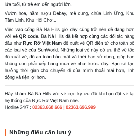
lứa tuổi, từ trẻ em đến người lớn.
Vườn hoa, hầm rượu Debay, mê cung, chùa Linh Ứng, Khu
Tâm Linh, Khu Hội Chợ...
Việc vào cổng Bà Nà Hills giờ đây cũng trở nên dễ dàng hơn
với
vé QR code
. Bà Nà Hills đã kết hợp cùng các đối tác hàng
đầu như
Rực Rỡ Việt Nam
để xuất vé QR điện tử cho toàn bộ
các loại vé của SunWorld. Những loại vé này có ưu thế về tốc
độ xuất vé, độ an toàn bảo mật và thời hạn sử dụng, giúp bạn
không còn phải xếp hàng mua vé như trước đây. Bạn sẽ tận
hưởng thời gian cho chuyến đi của mình thoải mái hơn, linh
động và tiện lợi hơn.
Hãy khám Bà Nà Hills với vé cực kỳ ưu đãi khi bạn đặt vé tại
hệ thống của Rực Rỡ Việt Nam nhé.
Hotline 24/7 :
02363.668.666
|
02363.696.999
Những điều cần lưu ý