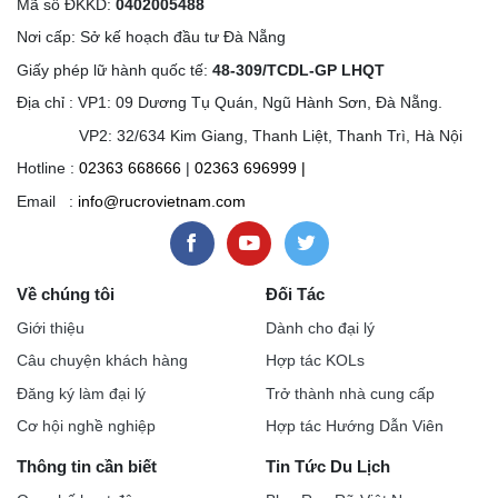
Mã số ĐKKD:
0402005488
Nơi cấp: Sở kế hoạch đầu tư Đà Nẵng
Giấy phép lữ hành quốc tế:
48-309/TCDL-GP LHQT
Địa chỉ : VP1: 09 Dương Tụ Quán, Ngũ Hành Sơn, Đà Nẵng.
VP2: 32/634 Kim Giang, Thanh Liệt, Thanh Trì, Hà Nội
Hotline :
02363 668666
|
02363 696999
|
Email :
info@rucrovietnam.com
Về chúng tôi
Đối Tác
Giới thiệu
Dành cho đại lý
Câu chuyện khách hàng
Hợp tác KOLs
Đăng ký làm đại lý
Trở thành nhà cung cấp
Cơ hội nghề nghiệp
Hợp tác Hướng Dẫn Viên
Thông tin cần biết
Tin Tức Du Lịch