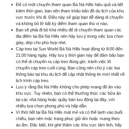
Để có một chuyến tham quan Bà Nà Hills hiệu quả và tiết
kiệm thời gian, bạn nên tham khảo bản đồ du lịch của khu
vực trước khi đi. Điều này sẽ giúp bạn dễ dàng di chuyển
và không bỏ lỡ bất kỳ điểm tham quan thú vị nào.
Bạn sẽ phải đi bộ khá nhiều để di chuyển tham quan các
địa điểm tại Bà Nà Hills nên hãy lưu ý trong việc lựa chọn
giày, dép cho phù hợp nhé.
Cáp treo tại Sun World Bà Nà Hills hoạt động từ 8:00 đến
21:00 hàng ngày. Hãy lưu ý thời gian này để đảm bảo bạn
có thể di chuyển ra cáp treo đúng giờ, tránh việc lỡ
chuyến cáp treo cuối cùng. Bạn cũng nên chú ý các loa
thông báo tại khu du lịch để cập nhật thông tin mới nhất về
lịch trình cáp treo.
Lưu ý rằng Bà Nà Hills không cho phép mang đồ ăn vào
khu vực. Tuy nhiên, bạn có thể thưởng thức các bữa ăn
tại các nhà hàng hoặc quầy bán lưu động tại đây, với
nhiều lựa chọn phong phú và hấp dẫn.
Vì thời tiết tại Bà Nà Hills mát mẻ và có thể lạnh vào buổi
chiều, bạn nên mặc trang phục giữ ấm hoặc mang theo
áo ấm. Đặc biệt, khi ghé thăm các khu vực tâm linh, hãy