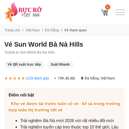
0
Trang chủ
Việt Nam
Đà Nẵng
Vé tham quan
Vé Sun World Bà Nà Hills
Tickets to Sun World Ba Na Hills
Vé QR xuất trực tiếp
Xuất Nhanh
(129 đánh giá)
79K đã đặt
Đà Nẵng, Việt Nam
Điểm nổi bật
Kho vé được tải trước luôn có vé - kể cả trong trường
hợp toàn thị trường hết vé
Trải nghiệm Bà Nà mới 2026 với rất nhiều đổi mới
Trải nghiệm tuyến cáp treo thuộc top 10 thế giới, Lâu