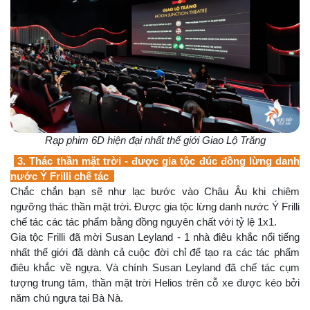
Rạp phim 6D hiện đại nhất thế giới Giao Lộ Trăng
3. Thác thần mặt trời - được gia tộc đúc đồng lừng danh
nước Ý Frilli chế tác
Chắc chắn bạn sẽ như lạc bước vào Châu Âu khi chiêm
ngưỡng thác thần mặt trời. Được gia tộc lừng danh nước Ý Frilli
chế tác các tác phẩm bằng đồng nguyên chất với tỷ lệ 1x1.
Gia tộc Frilli đã mời Susan Leyland - 1 nhà điêu khắc nổi tiếng
nhất thế giới đã dành cả cuộc đời chỉ để tạo ra các tác phẩm
điêu khắc về ngựa. Và chính Susan Leyland đã chế tác cụm
tượng trung tâm, thần mặt trời Helios trên cỗ xe được kéo bởi
năm chú ngựa tại Bà Nà.