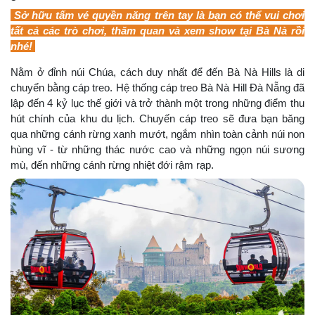
Sở hữu tấm vé quyền năng trên tay là bạn có thể vui chơi
tất cả các trò chơi, thăm quan và xem show tại Bà Nà rồi
nhé!
Nằm ở đỉnh núi Chúa, cách duy nhất để đến Bà Nà Hills là di
chuyển bằng cáp treo. Hệ thống cáp treo Bà Nà Hill Đà Nẵng đã
lập đến 4 kỷ lục thế giới và trở thành một trong những điểm thu
hút chính của khu du lịch. Chuyến cáp treo sẽ đưa bạn băng
qua những cánh rừng xanh mướt, ngắm nhìn toàn cảnh núi non
hùng vĩ - từ những thác nước cao và những ngọn núi sương
mù, đến những cánh rừng nhiệt đới rậm rạp.