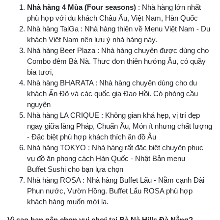
Nhà hàng 4 Mùa (Four seasons)
: Nhà hàng lớn nhất
phù hợp với du khách Châu Âu, Việt Nam, Hàn Quốc
Nhà hàng TaiGa : Nhà hàng thiên về Menu Việt Nam - Du
khách Việt Nam nên lưu ý nhà hàng này.
Nhà hàng Beer Plaza : Nhà hàng chuyên được dùng cho
Combo đêm Bà Nà. Thưc đơn thiên hướng Âu, có quầy
bia tươi,
Nhà hàng BHARATA : Nhà hàng chuyên dùng cho du
khách Ấn Độ và các quốc gia Đạo Hồi. Có phòng cầu
nguyện
Nhà hàng LA CRIQUE : Không gian khá hẹp, vị trí đẹp
ngay giữa làng Pháp, Chuẩn Âu, Món ít nhưng chất lượng
- Đặc biệt phù hợp khách thích ăn đồ Âu
Nhà hàng TOKYO : Nhà hàng rất đặc biệt chuyên phục
vụ đồ ăn phong cách Hàn Quốc - Nhật Bản menu
Buffet Sushi cho bạn lựa chọn
Nhà hàng ROSA : Nhà hàng Buffet Lẩu - Nằm cạnh Đài
Phun nước, Vườn Hồng. Buffet Lẩu ROSA phù hợp
khách hàng muốn mới lạ.
Vì sao bạn nên chọn vui chơi tại Bà Nà Hills Đà Nẵng?