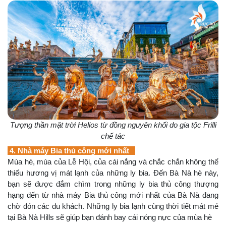
Tượng thần mặt trời Helios từ đồng nguyên khối do gia tộc Frilli
chế tác
4. Nhà máy Bia thủ công mới nhất
Mùa hè, mùa của Lễ Hội, của cái nắng và chắc chắn không thể
thiếu hương vị mát lạnh của những ly bia. Đến Bà Nà hè này,
bạn sẽ được đắm chìm trong những ly bia thủ công thượng
hạng đến từ nhà máy Bia thủ công mới nhất của Bà Nà đang
chờ đón các du khách. Những ly bia lạnh cùng thời tiết mát mẻ
tại Bà Nà Hills sẽ giúp bạn đánh bay cái nóng nực của mùa hè