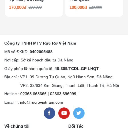
170,000đ
100,000đ
200,000
120,000
Công ty TNHH MTV Rực Rỡ Việt Nam
Mã số ĐKKD:
0402005488
Nơi cấp: Sở kế hoạch đầu tư Đà Nẵng
Giấy phép lữ hành quốc tế:
48-309/TCDL-GP LHQT
Địa chỉ : VP1: 09 Dương Tụ Quán, Ngũ Hành Sơn, Đà Nẵng.
VP2: 32/634 Kim Giang, Thanh Liệt, Thanh Trì, Hà Nội
Hotline :
02363 668666
|
02363 696999
|
Email :
info@rucrovietnam.com
Về chúng tôi
Đối Tác