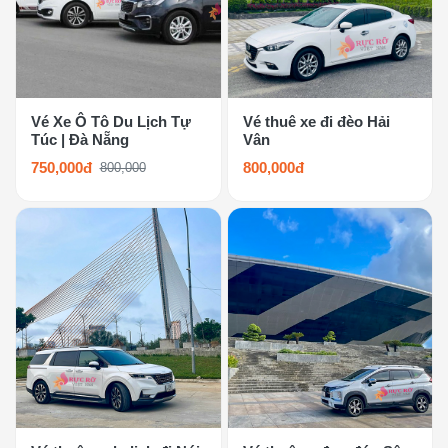
Vé Xe Ô Tô Du Lịch Tự
Vé thuê xe đi đèo Hải
Túc | Đà Nẵng
Vân
750,000đ
800,000đ
800,000