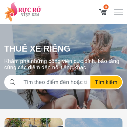
0
THUÊ XE RIÊNG
Khám phá những công viên cực đỉnh, bảo tàng
cùng các điểm đến nổi tiếng khác
Tìm kiếm