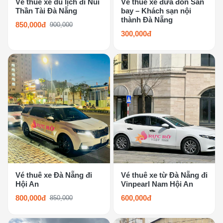
Vé thuê xe du lịch đi Núi
Vé thuê xe đưa đón Sân
Thần Tài Đà Nẵng
bay – Khách sạn nội
thành Đà Nẵng
850,000đ
900,000
300,000đ
Vé thuê xe Đà Nẵng đi
Vé thuê xe từ Đà Nẵng đi
Hội An
Vinpearl Nam Hội An
800,000đ
600,000đ
850,000