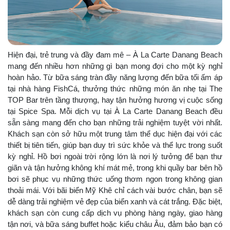
Hiện đại, trẻ trung và đầy đam mê – À La Carte Danang Beach
mang đến nhiều hơn những gì bạn mong đợi cho một kỳ nghỉ
hoàn hảo. Từ bữa sáng tràn đầy năng lượng đến bữa tối ấm áp
tại nhà hàng FishCá, thưởng thức những món ăn nhẹ tại The
TOP Bar trên tầng thượng, hay tận hưởng hương vị cuộc sống
tại Spice Spa. Mỗi dịch vụ tại À La Carte Danang Beach đều
sẵn sàng mang đến cho bạn những trải nghiệm tuyệt vời nhất.
Khách sạn còn sở hữu một trung tâm thể dục hiện đại với các
thiết bị tiên tiến, giúp bạn duy trì sức khỏe và thể lực trong suốt
kỳ nghỉ. Hồ bơi ngoài trời rộng lớn là nơi lý tưởng để bạn thư
giãn và tận hưởng không khí mát mẻ, trong khi quầy bar bên hồ
bơi sẽ phục vụ những thức uống thơm ngon trong không gian
thoải mái. Với bãi biển Mỹ Khê chỉ cách vài bước chân, bạn sẽ
dễ dàng trải nghiệm vẻ đẹp của biển xanh và cát trắng. Đặc biệt,
khách sạn còn cung cấp dịch vụ phòng hàng ngày, giao hàng
tận nơi, và bữa sáng buffet hoặc kiểu châu Âu, đảm bảo bạn có